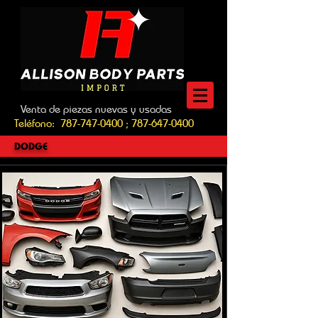
Venta de piezas nuevas y usadas
Teléfono:
787-747-0400
;
787-647-0400
DODGE